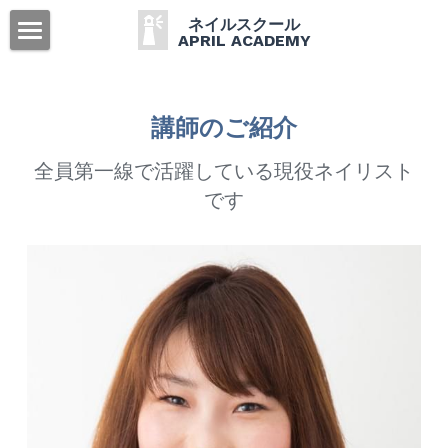
ネイルスクール
APRIL ACADEMY
ホーム
ご挨拶
講師のご紹介
APRIL ACADEMYの特徴
全員第一線で活躍している現役ネイリスト
です
コースのご案内
講師
ネイリストへの道のり
無料ネイリスト体験会
卒業生の声
よくある質問