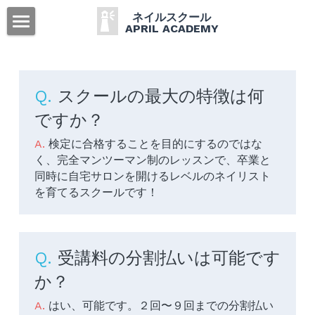
ネイルスクール
APRIL ACADEMY
ホーム
ご挨拶
Q. 
スクールの最大の特徴は何
APRIL ACADEMYの特徴
ですか？
A. 
検定に合格することを目的にするのではな
コースのご案内
く、完全マンツーマン制のレッスンで、卒業と
同時に自宅サロンを開けるレベルのネイリスト
講師
を育てるスクールです！
ネイリストへの道のり
無料ネイリスト体験会
Q. 
受講料の分割払いは可能です
卒業生の声
か？
A. 
はい、可能です。２回〜９回までの分割払い
よくある質問