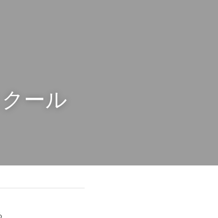
スクール
る