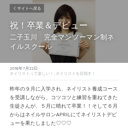
サイトへ戻る
祝！卒業＆デビュー
二子玉川　完全マンツーマン制ネ
イルスクール
2018年7月22日
·
ネイリストって楽しい！,
ネイリストを目指す！
昨年の９月に入学され、ネイリスト養成コース
を受講しながら、コツコツと練習を重ねてきた
生徒さんが、５月に晴れて卒業！！そして６月
からはネイルサロンAPRILにてネイリストデビ
ューを果たしました♡♡♡