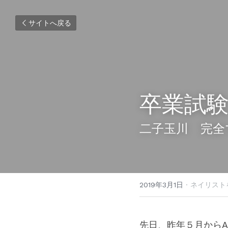
サイトへ戻る
卒業試
二子玉川　完全
2019年3月1日
·
ネイリスト
先日、昨年５月からA